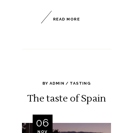
READ MORE
BY
ADMIN
TASTING
The taste of Spain
06
NOV