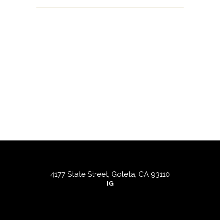
4177 State Street, Goleta, CA 93110
IG