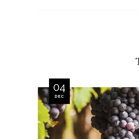
04
DEC