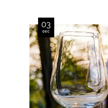
03
DEC