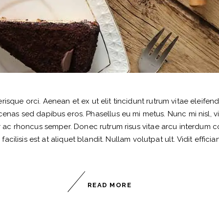
isque orci. Aenean et ex ut elit tincidunt rutrum vitae eleife
as sed dapibus eros. Phasellus eu mi metus. Nunc mi nisl, viver
r ac rhoncus semper. Donec rutrum risus vitae arcu interdum 
cilisis est at aliquet blandit. Nullam volutpat ult. Vidit effician
READ MORE