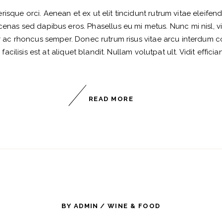
isque orci. Aenean et ex ut elit tincidunt rutrum vitae eleife
as sed dapibus eros. Phasellus eu mi metus. Nunc mi nisl, viver
r ac rhoncus semper. Donec rutrum risus vitae arcu interdum 
cilisis est at aliquet blandit. Nullam volutpat ult. Vidit effician
READ MORE
BY
ADMIN
WINE & FOOD