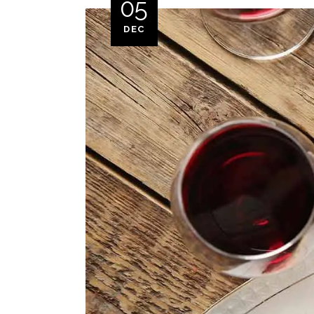
05
DEC